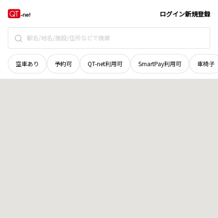
北海道
北見市
文京町
地域選択で探す
ログイン
新規登録
空車あり
予約可
QT-net利用可
SmartPay利用可
車椅子