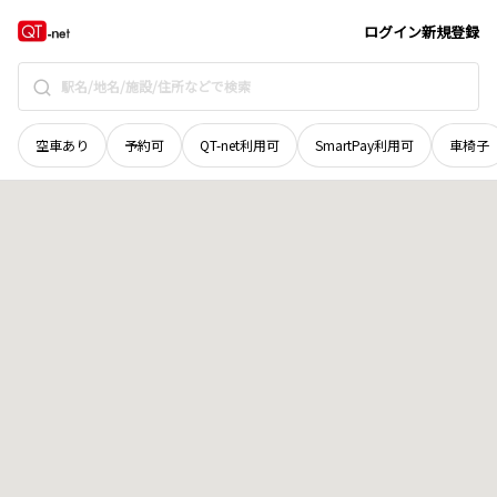
北海道
北見市
昭和
地域選択で探す
ログイン
新規登録
空車あり
予約可
QT-net利用可
SmartPay利用可
車椅子