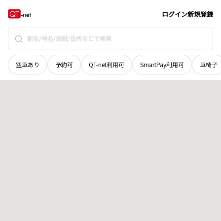
北海道
北見市
留辺蘂町富士見
地域選択で探す
ログイン
新規登録
空車あり
予約可
QT-net利用可
SmartPay利用可
車椅子