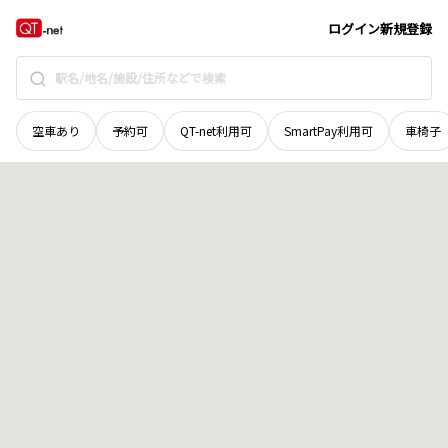
北海道
北見市
端野町二区
地域選択で探す
ログイン
新規登録
空車あり
予約可
QT-net利用可
SmartPay利用可
車椅子