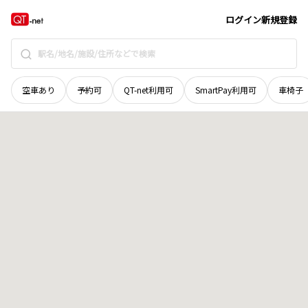
北海道
北見市
端野町北登
地域選択で探す
ログイン
新規登録
空車あり
予約可
QT-net利用可
SmartPay利用可
車椅子