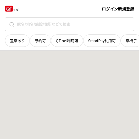
北海道
北見市
錦町
地域選択で探す
ログイン
新規登録
空車あり
予約可
QT-net利用可
SmartPay利用可
車椅子