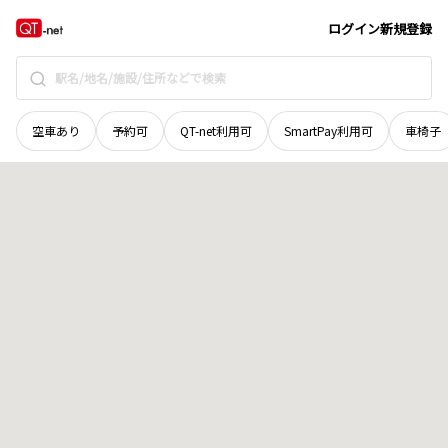
北海道
十勝郡浦幌町
字上厚内
地域選択で探す
ログイン
新規登録
空車あり
予約可
QT-net利用可
SmartPay利用可
車椅子