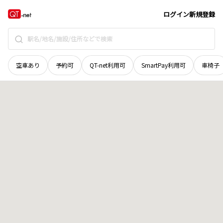
北海道
十勝郡浦幌町
字吉野
地域選択で探す
ログイン
新規登録
空車あり
予約可
QT-net利用可
SmartPay利用可
車椅子