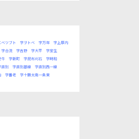
エベツブト
字ヲトベ
字万年
字上厚内
字合流
字吉野
字大平
字宝生
愛牛
字新町
字昆布刈石
字時和
字直別
字直別基線
字直別西一線
内
字養老
字十勝太南一条東