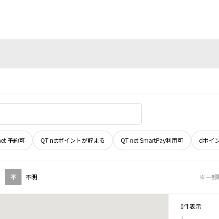
net 予約可
QT-netポイントが貯まる
QT-net SmartPay利用可
dポイ
不
不明
※一部
0件表示
1