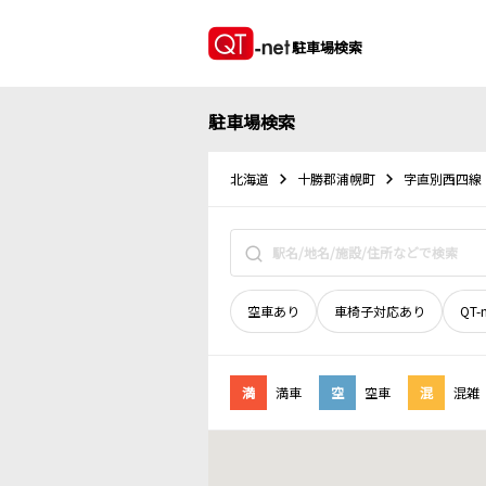
駐車場検索
駐車場検索
北海道
十勝郡浦幌町
字直別西四線
空車あり
車椅子対応あり
QT-
満
満車
空
空車
混
混雑