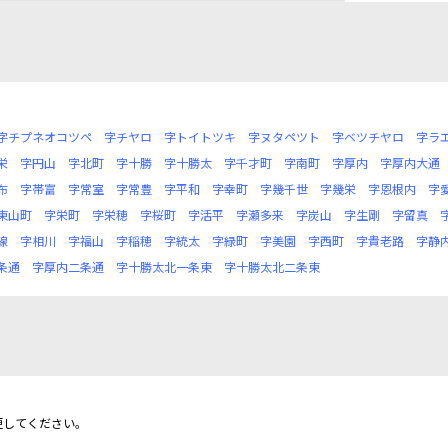
字チプネオコツペ
字チヤロ
字トイトツキ
字ヌタペツト
字ベツチヤロ
字ラ
栄
字円山
字北町
字十勝
字十勝太
字千才町
字南町
字厚内
字厚内大通
布
字帯富
字常室
字常豊
字平和
字幸町
字幾千世
字幾栄
字恩根内
字
東山町
字栄町
字栄穂
字桜町
字活平
字瀬多来
字炭山
字生剛
字留真
線
字相川
字福山
字稲穂
字統太
字緑町
字美園
字西町
字貴老路
字静
条通
字厚内二条通
字十勝太北一条東
字十勝太北二条東
更してください。