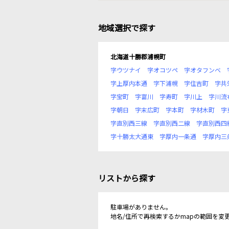
地域選択で探す
北海道十勝郡浦幌町
字ウツナイ
字オコツペ
字オタフンベ
字上厚内本通
字下浦幌
字住吉町
字共
字宝町
字富川
字寿町
字川上
字川流
字朝日
字末広町
字本町
字材木町
字
字直別西三線
字直別西二線
字直別西四
字十勝太大通東
字厚内一条通
字厚内三
リストから探す
駐車場がありません。
地名/住所で再検索するかmapの範囲を変