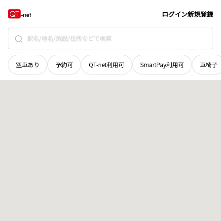
北海道
千歳市
協和
地域選択で探す
ログイン
新規登録
空車あり
予約可
QT-net利用可
SmartPay利用可
車椅子