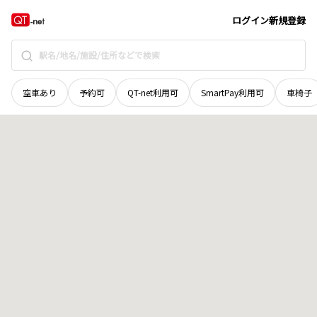
北海道
千歳市
幸町
地域選択で探す
ログイン
新規登録
空車あり
予約可
QT-net利用可
SmartPay利用可
車椅子