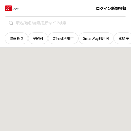
北海道
千歳市
水明郷
地域選択で探す
ログイン
新規登録
空車あり
予約可
QT-net利用可
SmartPay利用可
車椅子