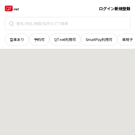
北海道
厚岸郡厚岸町
太田西
地域選択で探す
ログイン
新規登録
空車あり
予約可
QT-net利用可
SmartPay利用可
車椅子