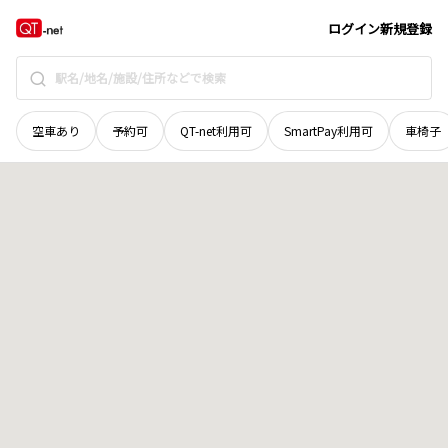
北海道
厚岸郡厚岸町
宮園
地域選択で探す
ログイン
新規登録
空車あり
予約可
QT-net利用可
SmartPay利用可
車椅子