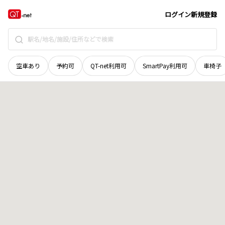
北海道
厚岸郡厚岸町
片無去
地域選択で探す
ログイン
新規登録
空車あり
予約可
QT-net利用可
SmartPay利用可
車椅子