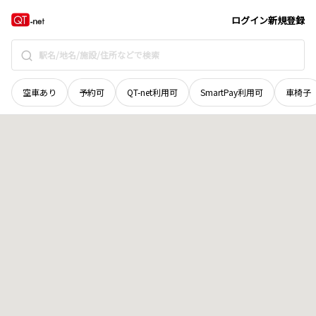
北海道
厚岸郡浜中町
厚陽
地域選択で探す
ログイン
新規登録
空車あり
予約可
QT-net利用可
SmartPay利用可
車椅子