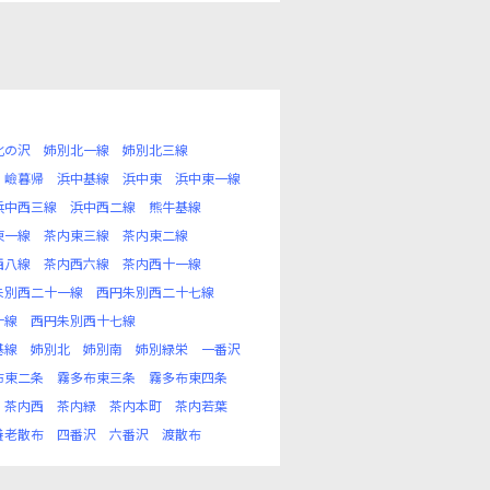
北の沢
姉別北一線
姉別北三線
嶮暮帰
浜中基線
浜中東
浜中東一線
浜中西三線
浜中西二線
熊牛基線
東一線
茶内東三線
茶内東二線
西八線
茶内西六線
茶内西十一線
朱別西二十一線
西円朱別西二十七線
十線
西円朱別西十七線
基線
姉別北
姉別南
姉別緑栄
一番沢
布東二条
霧多布東三条
霧多布東四条
茶内西
茶内緑
茶内本町
茶内若葉
養老散布
四番沢
六番沢
渡散布