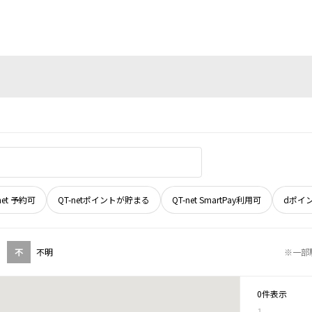
net 予約可
QT-netポイントが貯まる
QT-net SmartPay利用可
dポイ
不
不明
※一部
0件表示
1