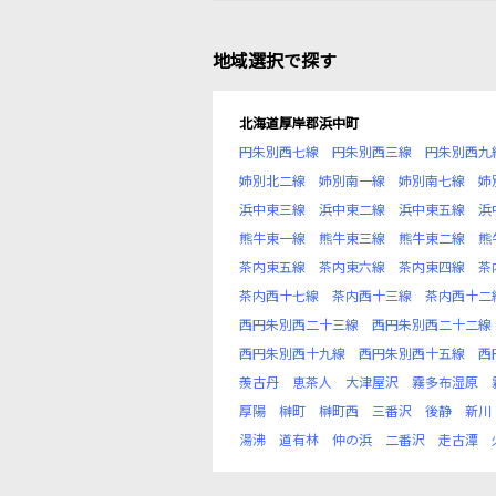
地域選択で探す
北海道厚岸郡浜中町
円朱別西七線
円朱別西三線
円朱別西九
姉別北二線
姉別南一線
姉別南七線
姉
浜中東三線
浜中東二線
浜中東五線
浜
熊牛東一線
熊牛東三線
熊牛東二線
熊
茶内東五線
茶内東六線
茶内東四線
茶
茶内西十七線
茶内西十三線
茶内西十二
西円朱別西二十三線
西円朱別西二十二線
西円朱別西十九線
西円朱別西十五線
西
羨古丹
恵茶人
大津屋沢
霧多布湿原
厚陽
榊町
榊町西
三番沢
後静
新川
湯沸
道有林
仲の浜
二番沢
走古潭