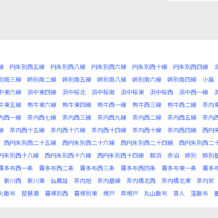
線
円朱別西五線
円朱別西八線
円朱別西六線
円朱別西十線
円朱別西四線
別南三線
姉別南二線
姉別南五線
姉別南八線
姉別南六線
姉別南四線
小島
中東六線
浜中東四線
浜中桜北
浜中桜南
浜中桜東
浜中桜西
浜中西一線
牛東五線
熊牛東六線
熊牛東四線
熊牛西一線
熊牛西三線
熊牛西二線
茶内
内西一線
茶内西七線
茶内西三線
茶内西九線
茶内西二線
茶内西五線
茶内
線
茶内西十五線
茶内西十六線
茶内西十四線
茶内西十線
茶内西四線
西円
西円朱別西二十五線
西円朱別西二十六線
西円朱別西二十四線
西円朱別西二
円朱別西十八線
西円朱別西十六線
西円朱別西十四線
鯨浜
赤泊
姉別
姉別
霧多布西一条
霧多布西二条
霧多布西三条
霧多布西四条
霧多布東一条
霧多
新川西
新川東
仙鳳趾
茶内旭
茶内基線
茶内橋北西
茶内橋北東
茶内栄
火散布
琵琶瀬
暮帰別西
暮帰別東
幌戸
奔幌戸
丸山散布
貰人
藻散布