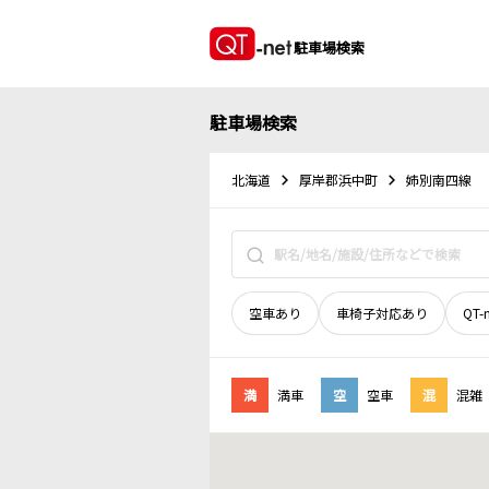
駐車場検索
駐車場検索
北海道
厚岸郡浜中町
姉別南四線
空車あり
車椅子対応あり
QT-
満
満車
空
空車
混
混雑