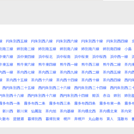
線
円朱別西五線
円朱別西八線
円朱別西六線
円朱別西十線
円朱別西四線
別南三線
姉別南二線
姉別南五線
姉別南八線
姉別南六線
姉別南四線
小島
中東六線
浜中東四線
浜中桜北
浜中桜南
浜中桜東
浜中桜西
浜中西一線
牛東五線
熊牛東六線
熊牛東四線
熊牛西一線
熊牛西三線
熊牛西二線
茶内
内西一線
茶内西七線
茶内西三線
茶内西九線
茶内西二線
茶内西五線
茶内
線
茶内西十五線
茶内西十六線
茶内西十四線
茶内西十線
茶内西四線
西円
西円朱別西二十五線
西円朱別西二十六線
西円朱別西二十四線
西円朱別西二
円朱別西十八線
西円朱別西十六線
西円朱別西十四線
鯨浜
赤泊
姉別
姉別
霧多布西一条
霧多布西二条
霧多布西三条
霧多布西四条
霧多布東一条
霧多
新川西
新川東
仙鳳趾
茶内旭
茶内基線
茶内橋北西
茶内橋北東
茶内栄
火散布
琵琶瀬
暮帰別西
暮帰別東
幌戸
奔幌戸
丸山散布
貰人
藻散布