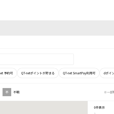
net 予約可
QT-netポイントが貯まる
QT-net SmartPay利用可
dポイ
不
不明
※一部
0件表示
1