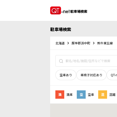
駐車場検索
駐車場検索
北海道
厚岸郡浜中町
熊牛東五線
空車あり
車椅子対応あり
QT-
満
満車
空
空車
混
混雑