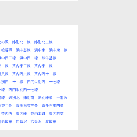
北の沢
姉別北一線
姉別北三線
嶮暮帰
浜中基線
浜中東
浜中東一線
浜中西三線
浜中西二線
熊牛基線
東一線
茶内東三線
茶内東二線
西八線
茶内西六線
茶内西十一線
朱別西二十一線
西円朱別西二十七線
十線
西円朱別西十七線
基線
姉別北
姉別南
姉別緑栄
一番沢
布東二条
霧多布東三条
霧多布東四条
茶内西
茶内緑
茶内本町
茶内若葉
養老散布
四番沢
六番沢
渡散布