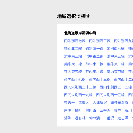
地域選択で探す
北海道厚岸郡浜中町
円朱別西七線
円朱別西三線
円朱別西九
姉別北二線
姉別南一線
姉別南七線
姉
浜中東三線
浜中東二線
浜中東五線
浜
熊牛東一線
熊牛東三線
熊牛東二線
熊
茶内東五線
茶内東六線
茶内東四線
茶
茶内西十七線
茶内西十三線
茶内西十二
西円朱別西二十三線
西円朱別西二十二線
西円朱別西十九線
西円朱別西十五線
西
羨古丹
恵茶人
大津屋沢
霧多布湿原
厚陽
榊町
榊町西
三番沢
後静
新川
湯沸
道有林
仲の浜
二番沢
走古潭