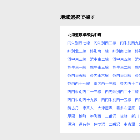
地域選択で探す
北海道厚岸郡浜中町
円朱別西七線
円朱別西三線
円朱別西九
姉別北二線
姉別南一線
姉別南七線
姉
浜中東三線
浜中東二線
浜中東五線
浜
熊牛東一線
熊牛東三線
熊牛東二線
熊
茶内東五線
茶内東六線
茶内東四線
茶
茶内西十七線
茶内西十三線
茶内西十二
西円朱別西二十三線
西円朱別西二十二線
西円朱別西十九線
西円朱別西十五線
西
羨古丹
恵茶人
大津屋沢
霧多布湿原
厚陽
榊町
榊町西
三番沢
後静
新川
湯沸
道有林
仲の浜
二番沢
走古潭