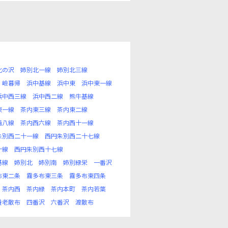
北の沢
姉別北一線
姉別北三線
嶮暮帰
浜中基線
浜中東
浜中東一線
浜中西三線
浜中西二線
熊牛基線
東一線
茶内東三線
茶内東二線
西八線
茶内西六線
茶内西十一線
朱別西二十一線
西円朱別西二十七線
十線
西円朱別西十七線
基線
姉別北
姉別南
姉別緑栄
一番沢
布東二条
霧多布東三条
霧多布東四条
茶内西
茶内緑
茶内本町
茶内若葉
養老散布
四番沢
六番沢
渡散布