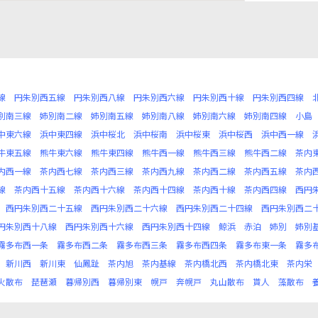
線
円朱別西五線
円朱別西八線
円朱別西六線
円朱別西十線
円朱別西四線
別南三線
姉別南二線
姉別南五線
姉別南八線
姉別南六線
姉別南四線
小島
中東六線
浜中東四線
浜中桜北
浜中桜南
浜中桜東
浜中桜西
浜中西一線
牛東五線
熊牛東六線
熊牛東四線
熊牛西一線
熊牛西三線
熊牛西二線
茶内
内西一線
茶内西七線
茶内西三線
茶内西九線
茶内西二線
茶内西五線
茶内
線
茶内西十五線
茶内西十六線
茶内西十四線
茶内西十線
茶内西四線
西円
西円朱別西二十五線
西円朱別西二十六線
西円朱別西二十四線
西円朱別西二
円朱別西十八線
西円朱別西十六線
西円朱別西十四線
鯨浜
赤泊
姉別
姉別
霧多布西一条
霧多布西二条
霧多布西三条
霧多布西四条
霧多布東一条
霧多
新川西
新川東
仙鳳趾
茶内旭
茶内基線
茶内橋北西
茶内橋北東
茶内栄
火散布
琵琶瀬
暮帰別西
暮帰別東
幌戸
奔幌戸
丸山散布
貰人
藻散布