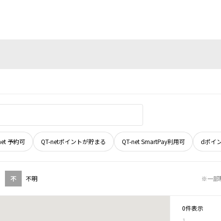
net 予約可
QT-netポイントが貯まる
QT-net SmartPay利用可
dポイ
不
不明
※一部
0件表示
1