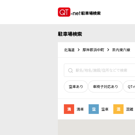
駐車場検索
駐車場検索
北海道
厚岸郡浜中町
茶内東六線
空車あり
車椅子対応あり
QT-
満
満車
空
空車
混
混雑