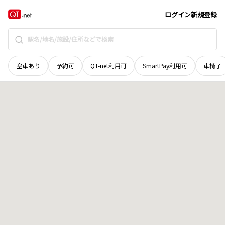
北海道
厚岸郡浜中町
茶内西五線
地域選択で探す
ログイン
新規登録
空車あり
予約可
QT-net利用可
SmartPay利用可
車椅子