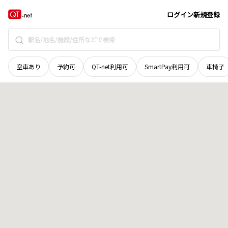
北海道
厚岸郡浜中町
茶内西十三線
地域選択で探す
ログイン
新規登録
空車あり
予約可
QT-net利用可
SmartPay利用可
車椅子