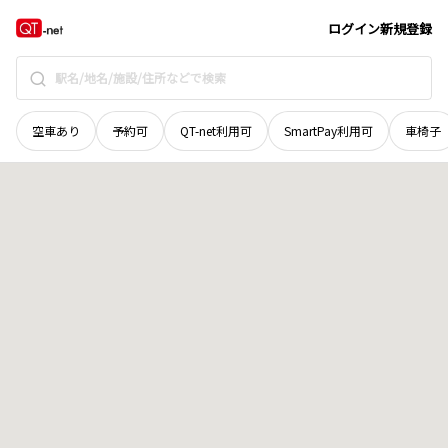
北海道
厚岸郡浜中町
茶内西十線
地域選択で探す
ログイン
新規登録
空車あり
予約可
QT-net利用可
SmartPay利用可
車椅子