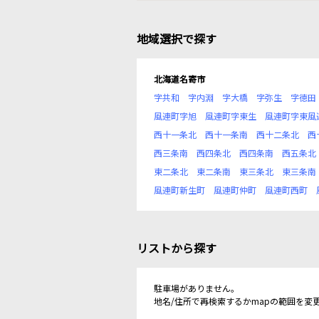
地域選択で探す
北海道名寄市
字共和
字内淵
字大橋
字弥生
字徳田
風連町字旭
風連町字東生
風連町字東風
西十一条北
西十一条南
西十二条北
西
西三条南
西四条北
西四条南
西五条北
東二条北
東二条南
東三条北
東三条南
風連町新生町
風連町仲町
風連町西町
リストから探す
駐車場がありません。
地名/住所で再検索するかmapの範囲を変