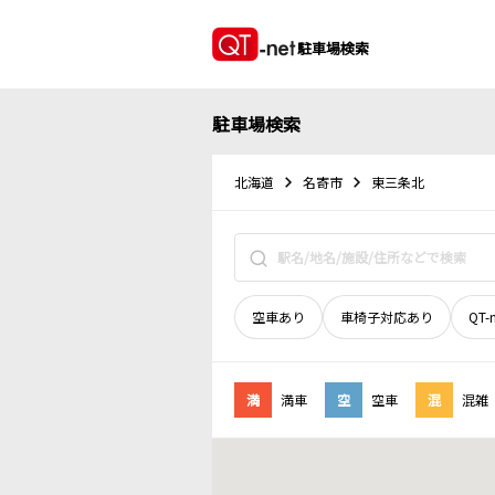
駐車場検索
駐車場検索
北海道
名寄市
東三条北
空車あり
車椅子対応あり
QT-
満
満車
空
空車
混
混雑