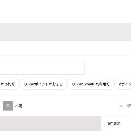
net 予約可
QT-netポイントが貯まる
QT-net SmartPay利用可
dポイ
不
不明
※一部
0件表示
1