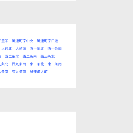
字豊栄
風連町字中央
風連町字日進
大通北
大通南
西十条北
西十条南
南
西二条北
西二条南
西三条北
九条北
西九条南
東一条北
東一条南
八条南
東九条南
風連町大町