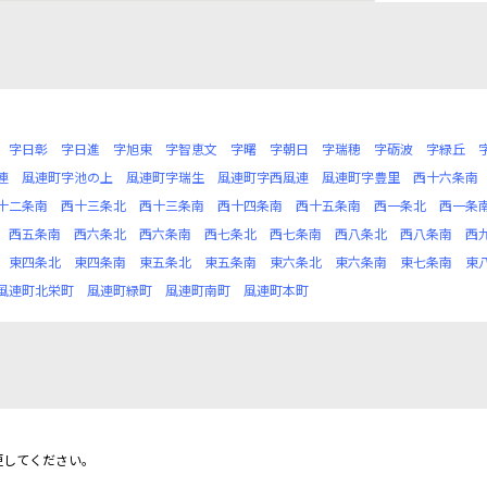
字日彰
字日進
字旭東
字智恵文
字曙
字朝日
字瑞穂
字砺波
字緑丘
連
風連町字池の上
風連町字瑞生
風連町字西風連
風連町字豊里
西十六条南
十二条南
西十三条北
西十三条南
西十四条南
西十五条南
西一条北
西一条
西五条南
西六条北
西六条南
西七条北
西七条南
西八条北
西八条南
西
東四条北
東四条南
東五条北
東五条南
東六条北
東六条南
東七条南
東
風連町北栄町
風連町緑町
風連町南町
風連町本町
更してください。