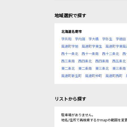
地域選択で探す
北海道名寄市
字共和
字内淵
字大橋
字弥生
字徳田
風連町字旭
風連町字東生
風連町字東風
西十一条北
西十一条南
西十二条北
西
西三条南
西四条北
西四条南
西五条北
東二条北
東二条南
東三条北
東三条南
風連町新生町
風連町仲町
風連町西町
リストから探す
駐車場がありません。
地名/住所で再検索するかmapの範囲を変