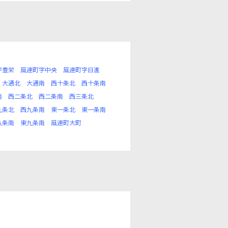
字豊栄
風連町字中央
風連町字日進
大通北
大通南
西十条北
西十条南
南
西二条北
西二条南
西三条北
九条北
西九条南
東一条北
東一条南
八条南
東九条南
風連町大町