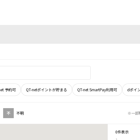
net 予約可
QT-netポイントが貯まる
QT-net SmartPay利用可
dポイ
不
不明
※一部
0件表示
1