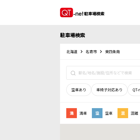
駐車場検索
駐車場検索
北海道
名寄市
東四条南
空車あり
車椅子対応あり
QT-
満
満車
空
空車
混
混雑