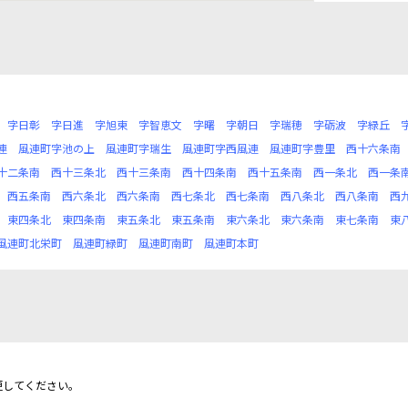
字日彰
字日進
字旭東
字智恵文
字曙
字朝日
字瑞穂
字砺波
字緑丘
連
風連町字池の上
風連町字瑞生
風連町字西風連
風連町字豊里
西十六条南
十二条南
西十三条北
西十三条南
西十四条南
西十五条南
西一条北
西一条
西五条南
西六条北
西六条南
西七条北
西七条南
西八条北
西八条南
西
東四条北
東四条南
東五条北
東五条南
東六条北
東六条南
東七条南
東
風連町北栄町
風連町緑町
風連町南町
風連町本町
更してください。