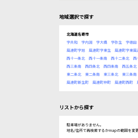
地域選択で探す
北海道名寄市
字共和
字内淵
字大橋
字弥生
字徳田
風連町字旭
風連町字東生
風連町字東風
西十一条北
西十一条南
西十二条北
西
西三条南
西四条北
西四条南
西五条北
東二条北
東二条南
東三条北
東三条南
風連町新生町
風連町仲町
風連町西町
リストから探す
駐車場がありません。
地名/住所で再検索するかmapの範囲を変