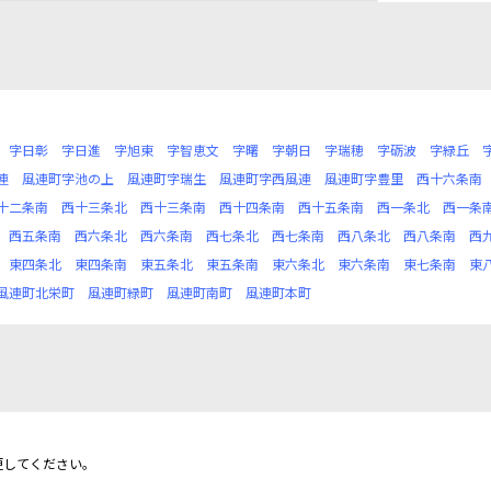
字日彰
字日進
字旭東
字智恵文
字曙
字朝日
字瑞穂
字砺波
字緑丘
連
風連町字池の上
風連町字瑞生
風連町字西風連
風連町字豊里
西十六条南
十二条南
西十三条北
西十三条南
西十四条南
西十五条南
西一条北
西一条
西五条南
西六条北
西六条南
西七条北
西七条南
西八条北
西八条南
西
東四条北
東四条南
東五条北
東五条南
東六条北
東六条南
東七条南
東
風連町北栄町
風連町緑町
風連町南町
風連町本町
更してください。