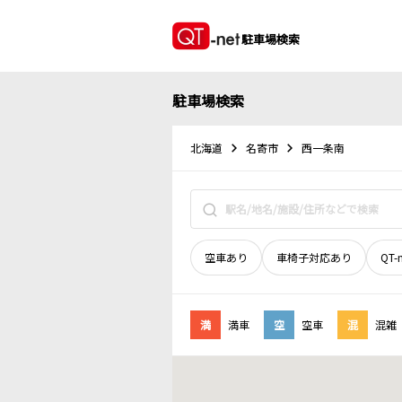
駐車場検索
駐車場検索
北海道
名寄市
西一条南
空車あり
車椅子対応あり
QT-
満
満車
空
空車
混
混雑