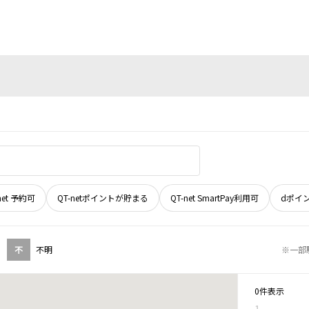
net 予約可
QT-netポイントが貯まる
QT-net SmartPay利用可
dポイ
不
不明
※一部
0件表示
1