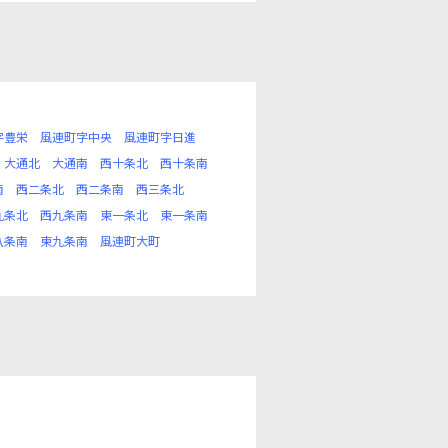
字豊栄
風連町字中央
風連町字日進
大通北
大通南
西十条北
西十条南
南
西二条北
西二条南
西三条北
九条北
西九条南
東一条北
東一条南
八条南
東九条南
風連町大町