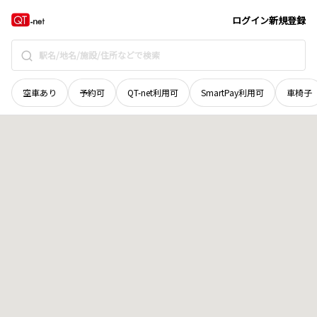
北海道
増毛郡増毛町
箸別
地域選択で探す
ログイン
新規登録
空車あり
予約可
QT-net利用可
SmartPay利用可
車椅子