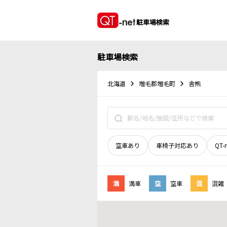
駐車場検索
駐車場検索
北海道
増毛郡増毛町
舎熊
空車あり
車椅子対応あり
QT-
満
満車
空
空車
混
混雑