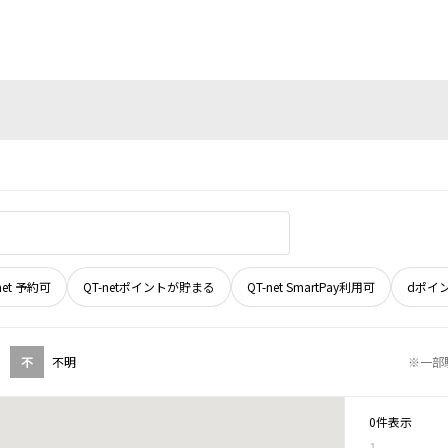
net 予約可
QT-netポイントが貯まる
QT-net SmartPay利用可
dポイ
不
不明
※一部
0件表示
1