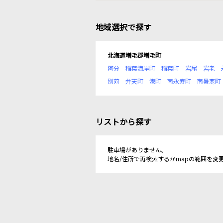
地域選択で探す
北海道増毛郡増毛町
阿分
稲葉海岸町
稲葉町
岩尾
岩老
別苅
弁天町
港町
南永寿町
南暑寒町
リストから探す
駐車場がありません。
地名/住所で再検索するかmapの範囲を変