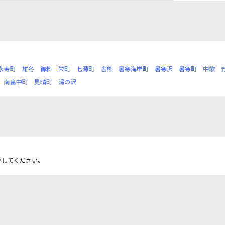
永寿町
雄冬
御料
栄町
七源町
舎熊
暑寒海岸町
暑寒沢
暑寒町
中歌
南畠中町
見晴町
湯の沢
更してください。