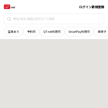
北海道
士別市
北町
地域選択で探す
ログイン
新規登録
空車あり
予約可
QT-net利用可
SmartPay利用可
車椅子