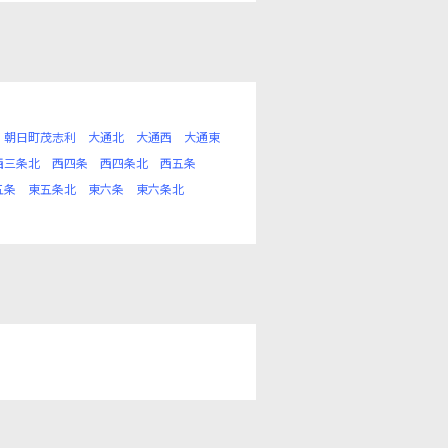
朝日町茂志利
大通北
大通西
大通東
西三条北
西四条
西四条北
西五条
五条
東五条北
東六条
東六条北