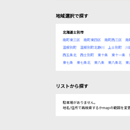
地域選択で探す
北海道士別市
南町東三区
南町東四区
南町西三区
南
温根別町
温根別町北静川
上士別町
川
西五条北
西士別町
東十条
東十一条
東七条
東七条北
東八条
東八条北
東
リストから探す
駐車場がありません。
地名/住所で再検索するかmapの範囲を変