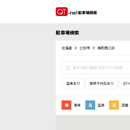
駐車場検索
駐車場検索
北海道
士別市
南町西三区
空車あり
車椅子対応あり
QT-
満
満車
空
空車
混
混雑