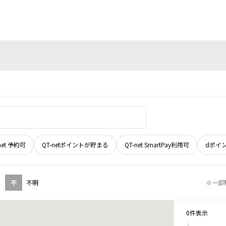
net 予約可
QT-netポイントが貯まる
QT-net SmartPay利用可
dポイ
不
不明
※一部
0件表示
1