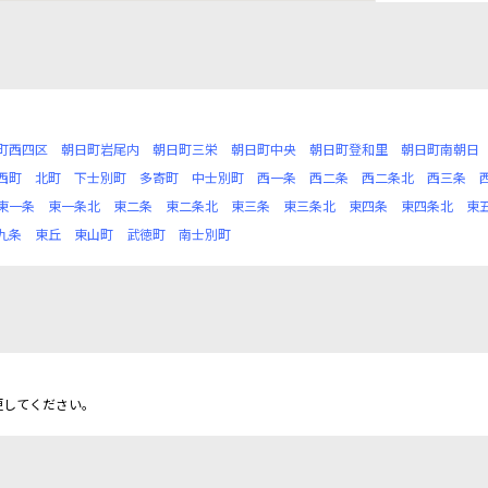
町西四区
朝日町岩尾内
朝日町三栄
朝日町中央
朝日町登和里
朝日町南朝日
西町
北町
下士別町
多寄町
中士別町
西一条
西二条
西二条北
西三条
東一条
東一条北
東二条
東二条北
東三条
東三条北
東四条
東四条北
東
九条
東丘
東山町
武徳町
南士別町
更してください。