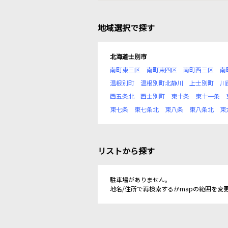
地域選択で探す
北海道士別市
南町東三区
南町東四区
南町西三区
南
温根別町
温根別町北静川
上士別町
川
西五条北
西士別町
東十条
東十一条
東七条
東七条北
東八条
東八条北
東
リストから探す
駐車場がありません。
地名/住所で再検索するかmapの範囲を変