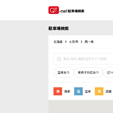
駐車場検索
駐車場検索
北海道
士別市
西一条
空車あり
車椅子対応あり
QT-
満
満車
空
空車
混
混雑