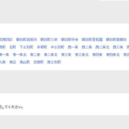
町西四区
朝日町岩尾内
朝日町三栄
朝日町中央
朝日町登和里
朝日町南朝日
西町
北町
下士別町
多寄町
中士別町
西一条
西二条
西二条北
西三条
東一条
東一条北
東二条
東二条北
東三条
東三条北
東四条
東四条北
東
九条
東丘
東山町
武徳町
南士別町
更してください。