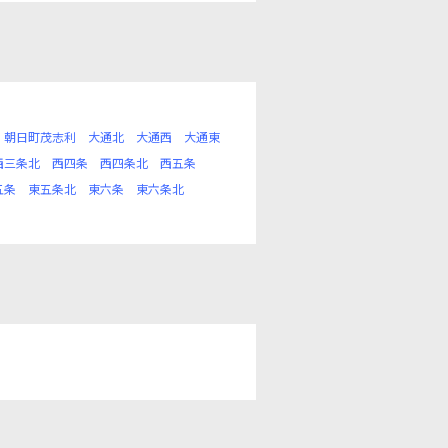
朝日町茂志利
大通北
大通西
大通東
西三条北
西四条
西四条北
西五条
五条
東五条北
東六条
東六条北