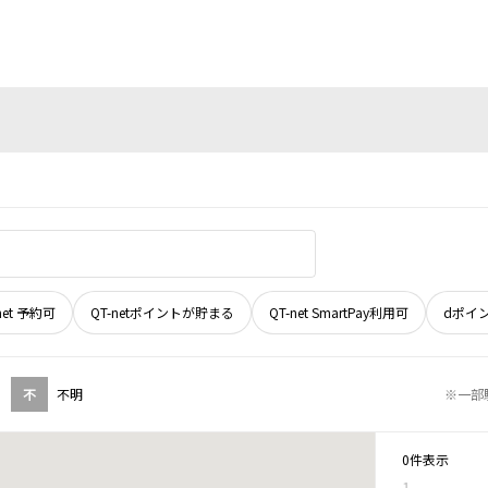
net 予約可
QT-netポイントが貯まる
QT-net SmartPay利用可
dポイ
不
不明
※一部
0件表示
1