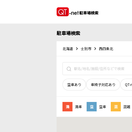
駐車場検索
駐車場検索
北海道
士別市
西四条北
空車あり
車椅子対応あり
QT-
満
満車
空
空車
混
混雑