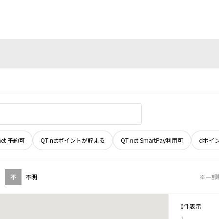
net 予約可
QT-netポイントが貯まる
QT-net SmartPay利用可
dポイ
不
不明
※一部
0件表示
1