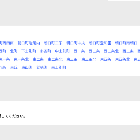
町西四区
朝日町岩尾内
朝日町三栄
朝日町中央
朝日町登和里
朝日町南朝日
西町
北町
下士別町
多寄町
中士別町
西一条
西二条
西二条北
西三条
東一条
東一条北
東二条
東二条北
東三条
東三条北
東四条
東四条北
東
九条
東丘
東山町
武徳町
南士別町
更してください。