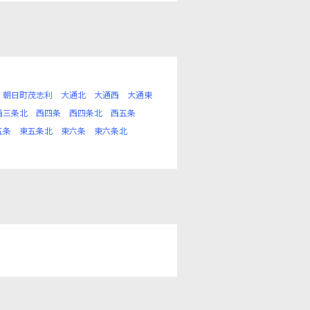
朝日町茂志利
大通北
大通西
大通東
西三条北
西四条
西四条北
西五条
五条
東五条北
東六条
東六条北