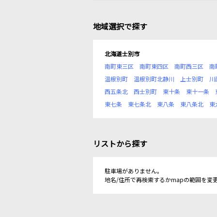
地域選択で探す
北海道士別市
南町東三区
南町東四区
南町西三区
南
温根別町
温根別町北静川
上士別町
川
西五条北
西士別町
東十条
東十一条
東七条
東七条北
東八条
東八条北
東
リストから探す
駐車場がありません。
地名/住所で再検索するかmapの範囲を変