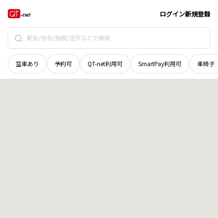
北海道
夕張市
富野
地域選択で探す
ログイン
新規登録
空車あり
予約可
QT-net利用可
SmartPay利用可
車椅子