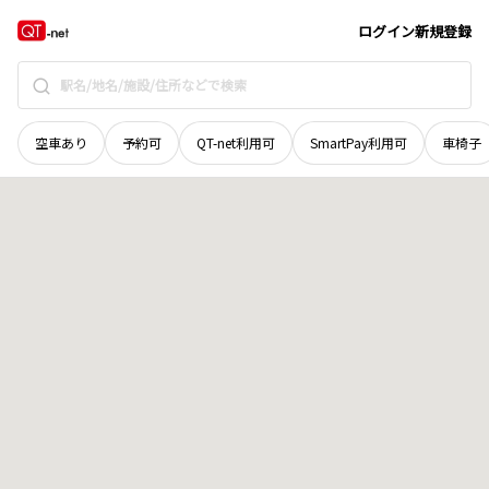
北海道
夕張市
本町
地域選択で探す
ログイン
新規登録
空車あり
予約可
QT-net利用可
SmartPay利用可
車椅子