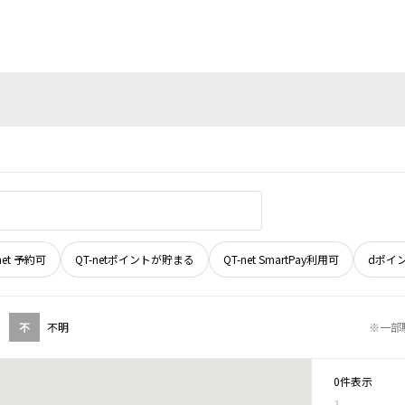
net 予約可
QT-netポイントが貯まる
QT-net SmartPay利用可
dポイ
不
不明
※一部
0件表示
1