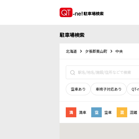
駐車場検索
駐車場検索
北海道
夕張郡栗山町
中央
空車あり
車椅子対応あり
QT-
満
満車
空
空車
混
混雑