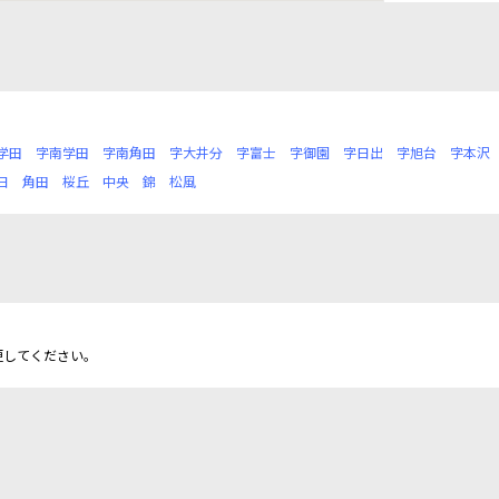
学田
字南学田
字南角田
字大井分
字富士
字御園
字日出
字旭台
字本沢
日
角田
桜丘
中央
錦
松風
更してください。