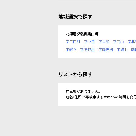
地域選択で探す
北海道夕張郡栗山町
字三日月
字中里
字共和
字円山
字北
字継立
字阿野呂
字雨煙別
字鳩山
朝
リストから探す
駐車場がありません。
地名/住所で再検索するかmapの範囲を変