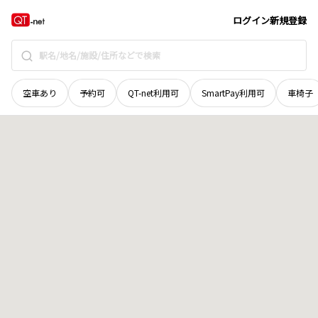
北海道
夕張郡栗山町
字中里
地域選択で探す
ログイン
新規登録
空車あり
予約可
QT-net利用可
SmartPay利用可
車椅子