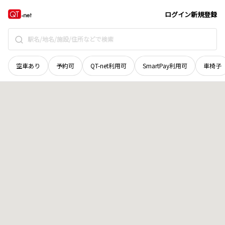
北海道
夕張郡栗山町
字南学田
地域選択で探す
ログイン
新規登録
空車あり
予約可
QT-net利用可
SmartPay利用可
車椅子