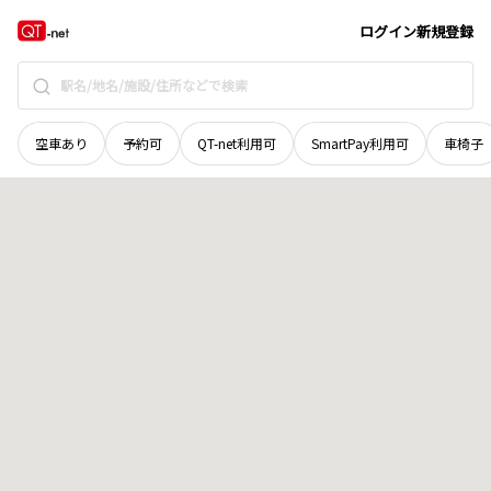
北海道
夕張郡由仁町
三川泉町
地域選択で探す
ログイン
新規登録
空車あり
予約可
QT-net利用可
SmartPay利用可
車椅子