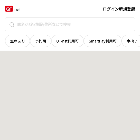
北海道
夕張郡長沼町
東八線南
地域選択で探す
ログイン
新規登録
空車あり
予約可
QT-net利用可
SmartPay利用可
車椅子