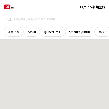
北海道
夕張郡長沼町
東六線北
地域選択で探す
ログイン
新規登録
空車あり
予約可
QT-net利用可
SmartPay利用可
車椅子