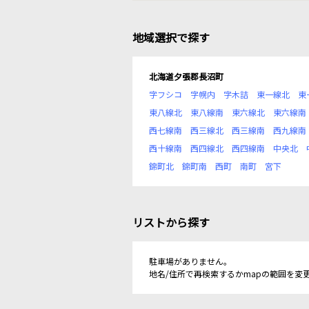
地域選択で探す
北海道夕張郡長沼町
字フシコ
字幌内
字木詰
東一線北
東
東八線北
東八線南
東六線北
東六線南
西七線南
西三線北
西三線南
西九線南
西十線南
西四線北
西四線南
中央北
錦町北
錦町南
西町
南町
宮下
リストから探す
駐車場がありません。
地名/住所で再検索するかmapの範囲を変