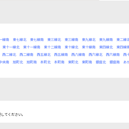
一線南
東七線北
東七線南
東三線北
東三線南
東九線北
東九線南
東二線
東十一線北
東十一線南
東十二線南
東十線北
東十線南
東四線北
東四線
西二線北
西二線南
西五線北
西五線南
西八線南
西六線北
西六線南
西
中央南
旭町北
旭町南
本町北
本町南
東町北
東町南
銀座北
銀座南
あ
更してください。