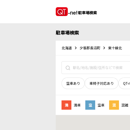
駐車場検索
駐車場検索
北海道
夕張郡長沼町
東十線北
空車あり
車椅子対応あり
QT-
満
満車
空
空車
混
混雑