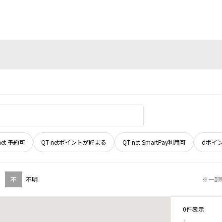
net 予約可
QT-netポイントが貯まる
QT-net SmartPay利用可
dポイ
不
不明
※一部
0件表示
1