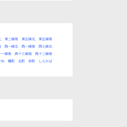
北
東二線南
東五線北
東五線南
南
西一線北
西一線南
西七線北
十一線南
西十三線南
西十二線南
かね
曙町
北町
栄町
しらかば