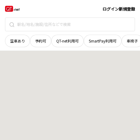
北海道
夕張郡長沼町
銀座南
地域選択で探す
ログイン
新規登録
空車あり
予約可
QT-net利用可
SmartPay利用可
車椅子