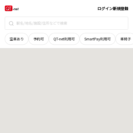
北海道
天塩郡幌延町
一条北
地域選択で探す
ログイン
新規登録
空車あり
予約可
QT-net利用可
SmartPay利用可
車椅子