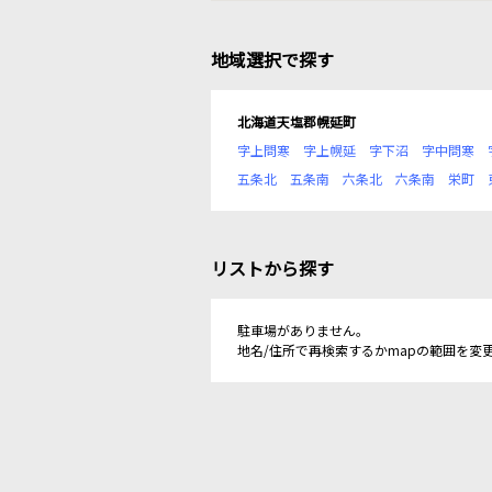
地域選択で探す
北海道天塩郡幌延町
字上問寒
字上幌延
字下沼
字中問寒
五条北
五条南
六条北
六条南
栄町
リストから探す
駐車場がありません。
地名/住所で再検索するかmapの範囲を変