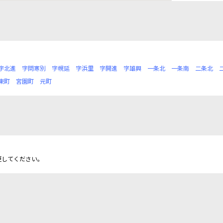
字北進
字問寒別
字幌延
字浜里
字開進
字雄興
一条北
一条南
二条北
東町
宮園町
元町
更してください。