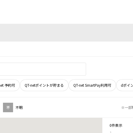
net 予約可
QT-netポイントが貯まる
QT-net SmartPay利用可
dポイ
不
不明
※一部
0件表示
1