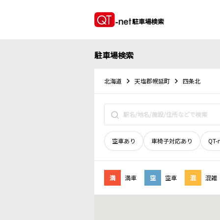
駐車場検索
駐車場検索
北海道
天塩郡幌延町
四条北
空車あり
車椅子対応あり
QT-
満
満車
空
空車
混
混雑