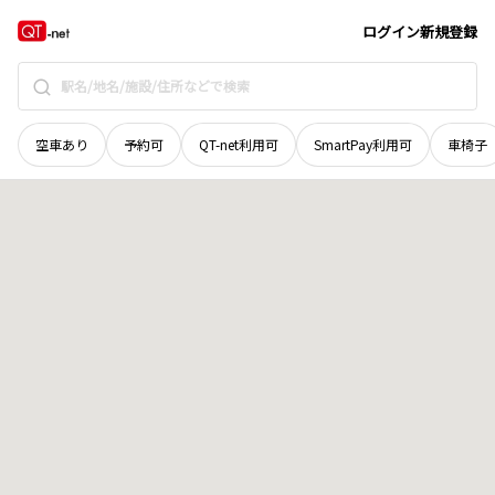
北海道
天塩郡豊富町
字豊富西二条
地域選択で探す
ログイン
新規登録
空車あり
予約可
QT-net利用可
SmartPay利用可
車椅子