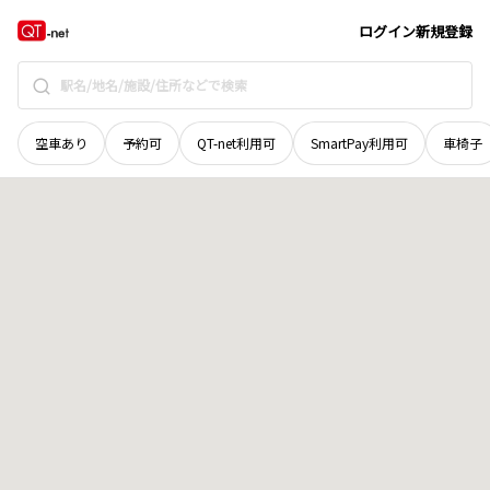
北海道
宗谷郡猿払村
知来別
地域選択で探す
ログイン
新規登録
空車あり
予約可
QT-net利用可
SmartPay利用可
車椅子