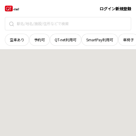
北海道
室蘭市
中島町
地域選択で探す
ログイン
新規登録
空車あり
予約可
QT-net利用可
SmartPay利用可
車椅子