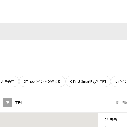
net 予約可
QT-netポイントが貯まる
QT-net SmartPay利用可
dポイ
不
不明
※一部
0件表示
1