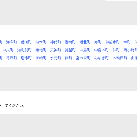
町
海岸町
香川町
柏木町
神代町
港南町
港北町
寿町
御前水町
幸町
中央町
知利別町
築地町
天神町
常盤町
中島町
中島本町
仲町
西小路
町
幕西町
増市町
御崎町
水元町
緑町
宮の森町
みゆき町
本輪西町
山
更してください。