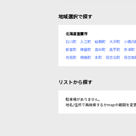
地域選択で探す
北海道室蘭市
石川町
入江町
絵鞆町
大沢町
小橋内
新富町
陣屋町
高砂町
高平町
茶津町
舟見町
幌萌町
本町
母恋北町
母恋南
リストから探す
駐車場がありません。
地名/住所で再検索するかmapの範囲を変