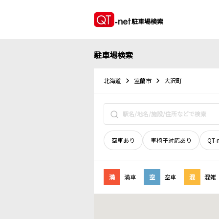
駐車場検索
駐車場検索
北海道
室蘭市
大沢町
空車あり
車椅子対応あり
QT-
満
満車
空
空車
混
混雑