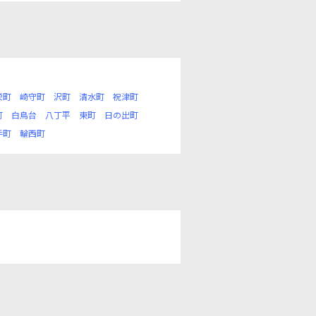
栄町
崎守町
沢町
清水町
祝津町
町
白鳥台
八丁平
東町
日の出町
手町
輪西町