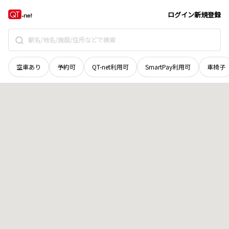
北海道
室蘭市
寿町
地域選択で探す
ログイン
新規登録
空車あり
予約可
QT-net利用可
SmartPay利用可
車椅子