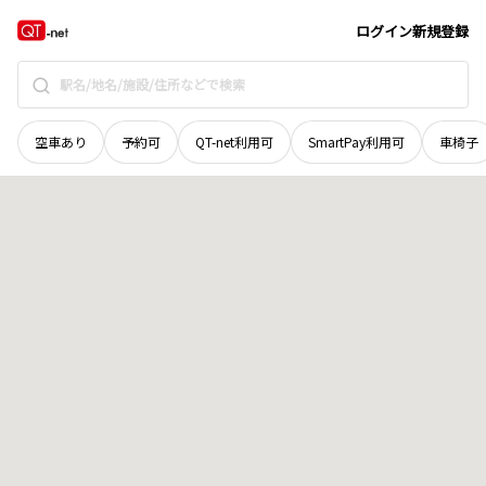
北海道
室蘭市
本輪西町
地域選択で探す
ログイン
新規登録
空車あり
予約可
QT-net利用可
SmartPay利用可
車椅子