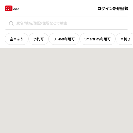
北海道
室蘭市
柏木町
地域選択で探す
ログイン
新規登録
空車あり
予約可
QT-net利用可
SmartPay利用可
車椅子